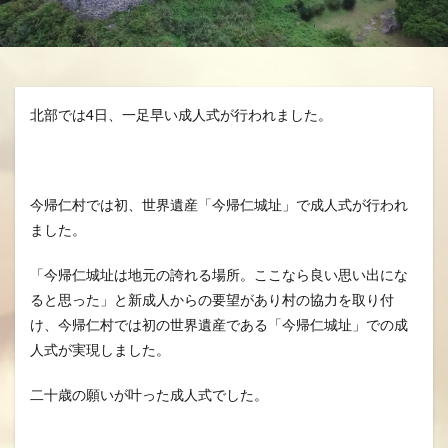
分、グスク祭祀
生きる、幸せ、安らかに
空、雲、思いやり
自分を信じるチカラ
魂の
龍さん、見える見えない、当たり前に備わる機能
北部では4日、一足早い成人式が行われました。
龍の背、龍神様、夢、実現
検索
今帰仁村では初、世界遺産「今帰仁城址」で成人式が行われ
ました。
「今帰仁城址は地元の誇れる場所。ここなら良い思い出にな
ると思った」と新成人からの要望があり村の協力を取り付
け、今帰仁村では初の世界遺産である「今帰仁城址」での成
人式が実現しました。
二十歳の願いが叶った成人式でした。