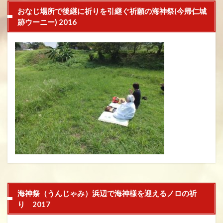
おなじ場所で後継に祈りを引継ぐ祈願の海神祭(今帰仁城
跡ウーニー) 2016
海神祭（うんじゃみ）浜辺で海神様を迎えるノロの祈
り 2017