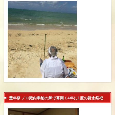
豊年祭 ノロ殿内奉納の舞で幕開く4年に1度の祈念祭祀