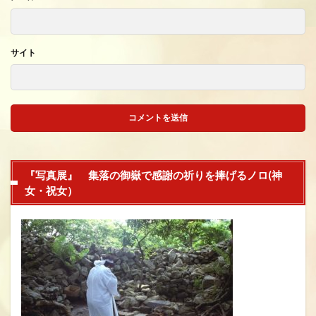
サイト
『写真展』 集落の御嶽で感謝の祈りを捧げるノロ(神
女・祝女）