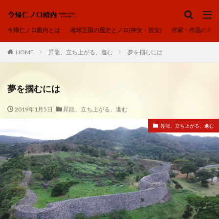
ノロ、ユタ、カミンチュ
今帰仁ノロ殿内
琉球の祈り
ヒヌカン
今帰仁ノロ殿内とは
琉球王国の歴史とノロ(神女・祝女)
作家・作品のご紹
御嶽
カテゴリー
HOME
昇龍、立ち上がる、進む
夢を掴むには
夢を掴むには
タグ
2019年1月5日
昇龍、立ち上がる、進む
アオリヤエ
ウートートー
昇龍、立ち上がる、進む
今帰仁ノロ殿内、幸せのお福わけ、再出発、fresh-START、
心、清浄
内在神、直感
寄り添う、居場所、ここにいるよ
感謝、祈りの作法、沖縄の祈り、礼儀を重んじる、拝所、御嶽
我が子へ、出会い、喜び、子宝、大吉夢
波動、揚げる、心の拠り所、立ち上がる
琉球の祈り、ノロ、神女、祝女、今帰仁城、尚巴志王、琉球処