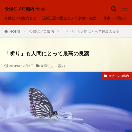
ノロ、ユタ、カミンチュ
今帰仁ノロ殿内
琉球の祈り
ヒヌカン
今帰仁ノロ殿内とは
琉球王国の歴史とノロ(神女・祝女)
作家・作品のご紹
御嶽
カテゴリー
HOME
今帰仁ノロ殿内
「祈り」も人間にとって最高の良薬
「祈り」も人間にとって最高の良薬
タグ
2018年12月5日
今帰仁ノロ殿内
アオリヤエ
ウートートー
今帰仁ノロ殿内
今帰仁ノロ殿内、幸せのお福わけ、再出発、fresh-START、
心、清浄
内在神、直感
寄り添う、居場所、ここにいるよ
感謝、祈りの作法、沖縄の祈り、礼儀を重んじる、拝所、御嶽
我が子へ、出会い、喜び、子宝、大吉夢
波動、揚げる、心の拠り所、立ち上がる
琉球の祈り、ノロ、神女、祝女、今帰仁城、尚巴志王、琉球処