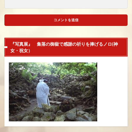
『写真展』 集落の御嶽で感謝の祈りを捧げるノロ(神
女・祝女）