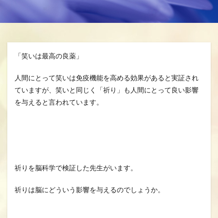
分、グスク祭祀
生きる、幸せ、安らかに
空、雲、思いやり
自分を信じるチカラ
魂の
龍さん、見える見えない、当たり前に備わる機能
「笑いは最高の良薬」
龍の背、龍神様、夢、実現
人間にとって笑いは免疫機能を高める効果があると実証され
ていますが、笑いと同じく「祈り」も人間にとって良い影響
検索
を与えると言われています。
祈りを脳科学で検証した先生がいます。
祈りは脳にどういう影響を与えるのでしょうか。