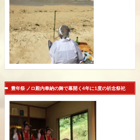
豊年祭 ノロ殿内奉納の舞で幕開く4年に1度の祈念祭祀