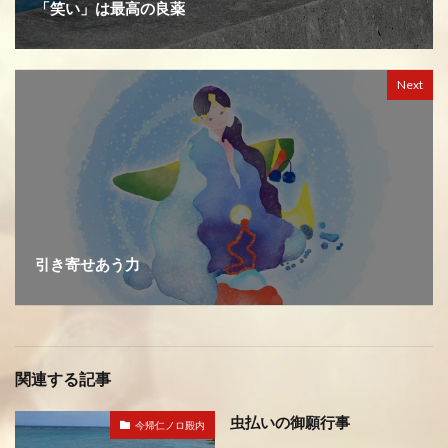
「笑い」は最高の良薬
Next
引き寄せあう力
関連する記事
虫払いの御願行事
今帰仁ノロ殿内