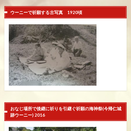
ウーニーで祈願する古写真 1920頃
おなじ場所で後継に祈りを引継ぐ祈願の海神祭(今帰仁城
跡ウーニー) 2016