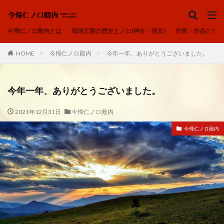
ノロ、ユタ、カミンチュ
今帰仁ノロ殿内
琉球の祈り
ヒヌカン
今帰仁ノロ殿内とは
琉球王国の歴史とノロ(神女・祝女)
作家・作品のご紹
御嶽
カテゴリー
HOME
今帰仁ノロ殿内
今年一年、ありがとうございました。
今年一年、ありがとうございました。
タグ
2021年12月31日
今帰仁ノロ殿内
アオリヤエ
ウートートー
今帰仁ノロ殿内
今帰仁ノロ殿内、幸せのお福わけ、再出発、fresh-START、
心、清浄
内在神、直感
寄り添う、居場所、ここにいるよ
感謝、祈りの作法、沖縄の祈り、礼儀を重んじる、拝所、御嶽
我が子へ、出会い、喜び、子宝、大吉夢
波動、揚げる、心の拠り所、立ち上がる
琉球の祈り、ノロ、神女、祝女、今帰仁城、尚巴志王、琉球処