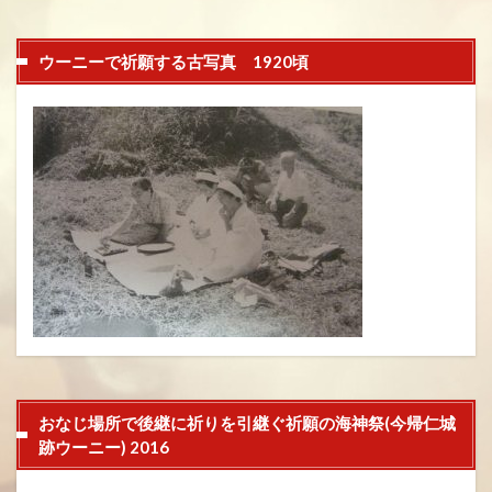
ウーニーで祈願する古写真 1920頃
おなじ場所で後継に祈りを引継ぐ祈願の海神祭(今帰仁城
跡ウーニー) 2016