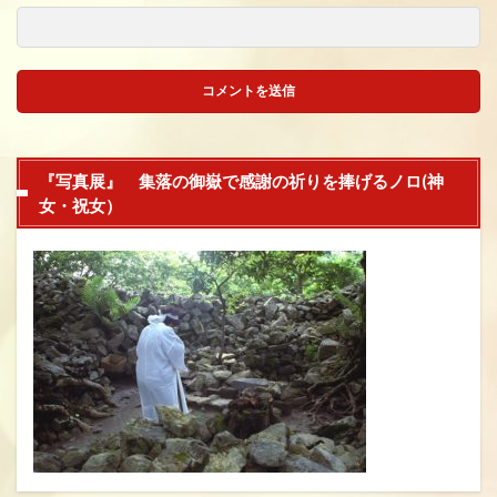
『写真展』 集落の御嶽で感謝の祈りを捧げるノロ(神
女・祝女）