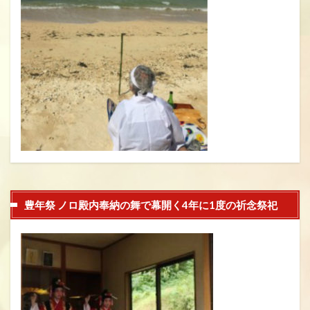
豊年祭 ノロ殿内奉納の舞で幕開く4年に1度の祈念祭祀