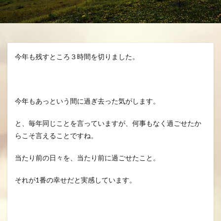
分、グスク祭祀
生きる、幸せ、安らかに
空、雲、思いやり
自分を信じるチカラ
魂の
龍さん、見える見えない、当たり前に備わる機能
今年も残すところ３時間を切りました。
龍の背、龍神様、夢、実現
検索
今年もあっという間に過ぎ去った気がします。
と、毎年同じことを言っていますが、何事もなく過ごせたか
らこそ言えることですね。
当たり前の日々を、当たり前に過ごせたこと。
それが1番の幸せだと実感しています。