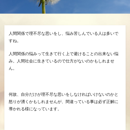
分、グスク祭祀
生きる、幸せ、安らかに
空、雲、思いやり
自分を信じるチカラ
魂の
龍さん、見える見えない、当たり前に備わる機能
人間関係で理不尽な思いをし、悩み苦しんでいる人は多いで
龍の背、龍神様、夢、実現
すね。
人間関係の悩みって生きて行く上で避けることの出来ない悩
検索
み。人間社会に生きているので仕方がないのかもしれませ
ん。
何故、自分だけが理不尽な思いをしなければいけないのかと
怒りが湧くかもしれませんが、間違っている事は必ず正解に
導かれる様になっています。