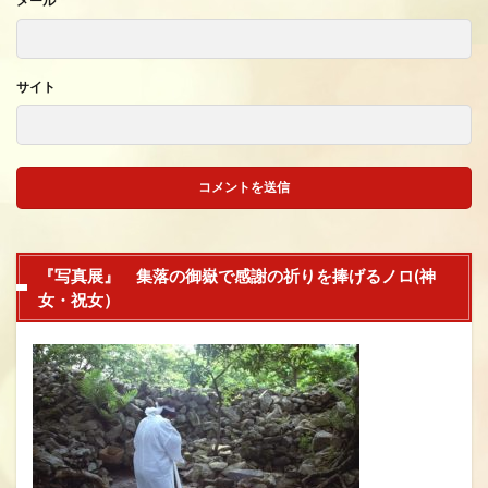
メール
*
サイト
『写真展』 集落の御嶽で感謝の祈りを捧げるノロ(神
女・祝女）