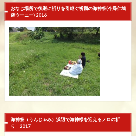
おなじ場所で後継に祈りを引継ぐ祈願の海神祭(今帰仁城
跡ウーニー) 2016
海神祭（うんじゃみ）浜辺で海神様を迎えるノロの祈
り 2017