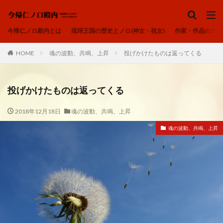
ノロ、ユタ、カミンチュ
今帰仁ノロ殿内
琉球の祈り
ヒヌカン
今帰仁ノロ殿内とは
琉球王国の歴史とノロ(神女・祝女)
作家・作品のご紹
御嶽
カテゴリー
HOME
魂の波動、共鳴、上昇
投げかけたものは返ってくる
投げかけたものは返ってくる
タグ
2018年12月18日
魂の波動、共鳴、上昇
アオリヤエ
ウートートー
魂の波動、共鳴、上昇
今帰仁ノロ殿内、幸せのお福わけ、再出発、fresh-START、
心、清浄
内在神、直感
寄り添う、居場所、ここにいるよ
感謝、祈りの作法、沖縄の祈り、礼儀を重んじる、拝所、御嶽
我が子へ、出会い、喜び、子宝、大吉夢
波動、揚げる、心の拠り所、立ち上がる
琉球の祈り、ノロ、神女、祝女、今帰仁城、尚巴志王、琉球処