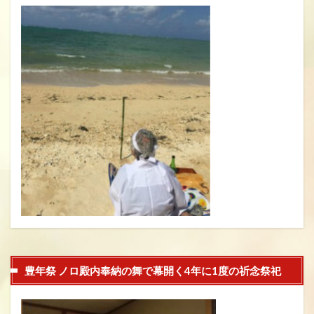
豊年祭 ノロ殿内奉納の舞で幕開く4年に1度の祈念祭祀