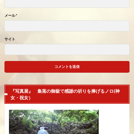
メール
*
サイト
『写真展』 集落の御嶽で感謝の祈りを捧げるノロ(神
女・祝女）