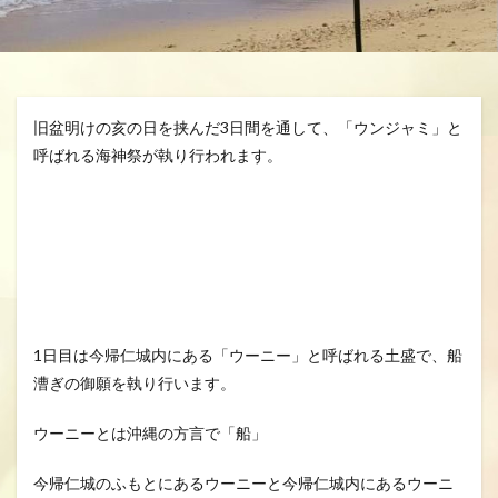
分、グスク祭祀
生きる、幸せ、安らかに
空、雲、思いやり
自分を信じるチカラ
魂の
龍さん、見える見えない、当たり前に備わる機能
旧盆明けの亥の日を挟んだ3日間を通して、「ウンジャミ」と
龍の背、龍神様、夢、実現
呼ばれる海神祭が執り行われます。
検索
1日目は今帰仁城内にある「ウーニー」と呼ばれる土盛で、船
漕ぎの御願を執り行います。
ウーニーとは沖縄の方言で「船」
今帰仁城のふもとにあるウーニーと今帰仁城内にあるウーニ