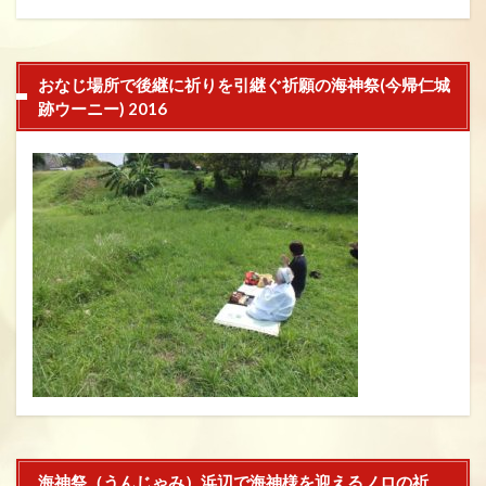
おなじ場所で後継に祈りを引継ぐ祈願の海神祭(今帰仁城
跡ウーニー) 2016
海神祭（うんじゃみ）浜辺で海神様を迎えるノロの祈