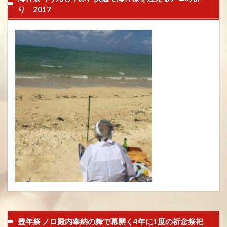
り 2017
豊年祭 ノロ殿内奉納の舞で幕開く4年に1度の祈念祭祀