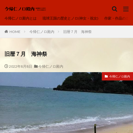
ノロ、ユタ、カミンチュ
今帰仁ノロ殿内
琉球の祈り
ヒヌカン
今帰仁ノロ殿内とは
琉球王国の歴史とノロ(神女・祝女)
作家・作品のご紹
御嶽
カテゴリー
HOME
今帰仁ノロ殿内
旧暦７月 海神祭
旧暦７月 海神祭
タグ
2022年8月8日
今帰仁ノロ殿内
アオリヤエ
ウートートー
今帰仁ノロ殿内
今帰仁ノロ殿内、幸せのお福わけ、再出発、fresh-START、
心、清浄
内在神、直感
寄り添う、居場所、ここにいるよ
感謝、祈りの作法、沖縄の祈り、礼儀を重んじる、拝所、御嶽
我が子へ、出会い、喜び、子宝、大吉夢
波動、揚げる、心の拠り所、立ち上がる
琉球の祈り、ノロ、神女、祝女、今帰仁城、尚巴志王、琉球処