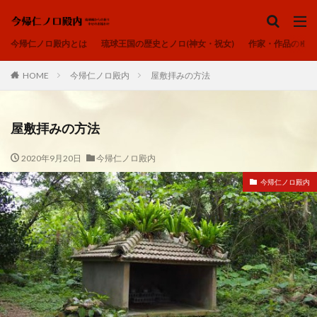
ノロ、ユタ、カミンチュ
今帰仁ノロ殿内
琉球の祈り
ヒヌカン
今帰仁ノロ殿内とは
琉球王国の歴史とノロ(神女・祝女)
作家・作品のご紹
御嶽
カテゴリー
HOME
今帰仁ノロ殿内
屋敷拝みの方法
屋敷拝みの方法
タグ
2020年9月20日
今帰仁ノロ殿内
アオリヤエ
ウートートー
今帰仁ノロ殿内
今帰仁ノロ殿内、幸せのお福わけ、再出発、fresh-START、
心、清浄
内在神、直感
寄り添う、居場所、ここにいるよ
感謝、祈りの作法、沖縄の祈り、礼儀を重んじる、拝所、御嶽
我が子へ、出会い、喜び、子宝、大吉夢
波動、揚げる、心の拠り所、立ち上がる
琉球の祈り、ノロ、神女、祝女、今帰仁城、尚巴志王、琉球処