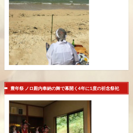
豊年祭 ノロ殿内奉納の舞で幕開く4年に1度の祈念祭祀