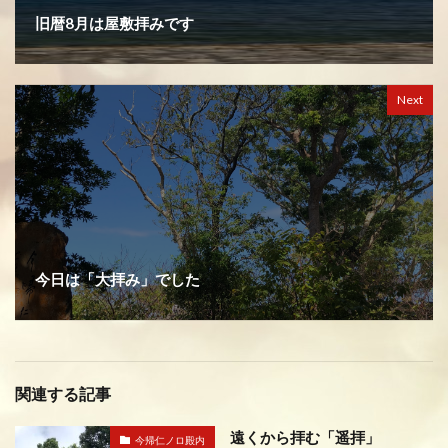
旧暦8月は屋敷拝みです
Next
今日は「大拝み」でした
関連する記事
遠くから拝む「遥拝」
今帰仁ノロ殿内