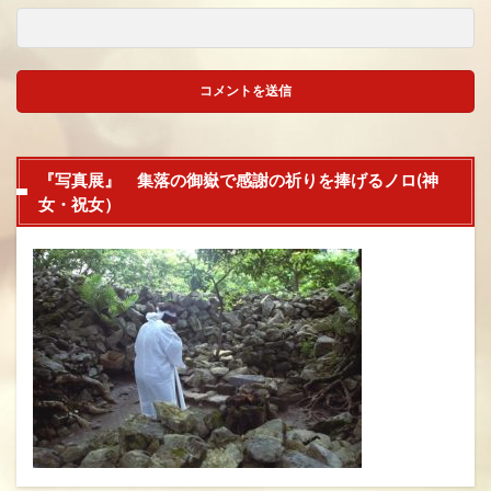
『写真展』 集落の御嶽で感謝の祈りを捧げるノロ(神
女・祝女）