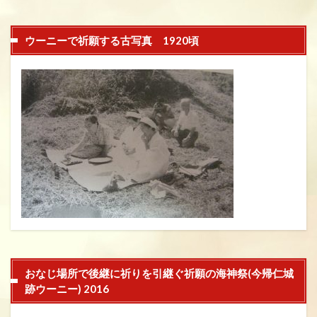
ウーニーで祈願する古写真 1920頃
おなじ場所で後継に祈りを引継ぐ祈願の海神祭(今帰仁城
跡ウーニー) 2016