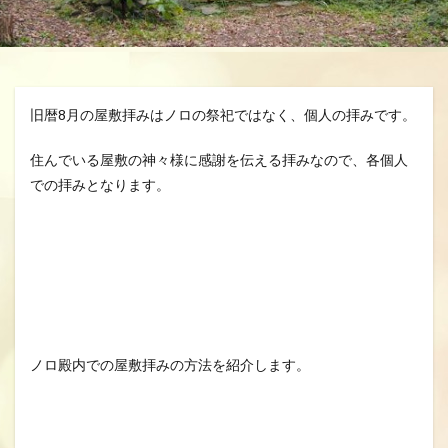
分、グスク祭祀
生きる、幸せ、安らかに
空、雲、思いやり
自分を信じるチカラ
魂の
龍さん、見える見えない、当たり前に備わる機能
旧暦8月の屋敷拝みはノロの祭祀ではなく、個人の拝みです。
龍の背、龍神様、夢、実現
住んでいる屋敷の神々様に感謝を伝える拝みなので、各個人
での拝みとなります。
検索
ノロ殿内での屋敷拝みの方法を紹介します。