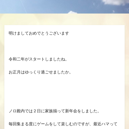
分、グスク祭祀
生きる、幸せ、安らかに
空、雲、思いやり
自分を信じるチカラ
魂の
龍さん、見える見えない、当たり前に備わる機能
明けましておめでとうございます
龍の背、龍神様、夢、実現
検索
令和二年がスタートしましたね。
お正月はゆっくり過ごせましたか。
ノロ殿内では２日に家族揃って新年会をしました。
毎回集まる度にゲームをして楽しむのですが、最近ハマって