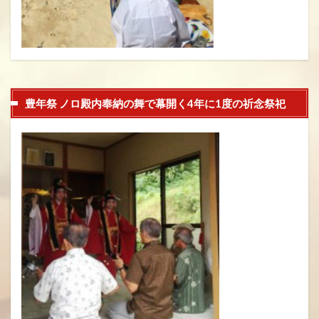
豊年祭 ノロ殿内奉納の舞で幕開く4年に1度の祈念祭祀