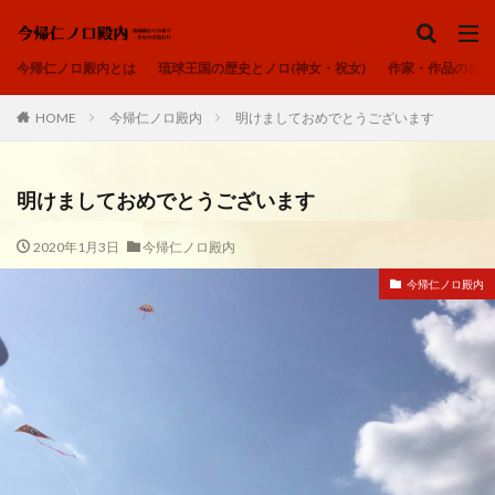
ノロ、ユタ、カミンチュ
今帰仁ノロ殿内
琉球の祈り
ヒヌカン
今帰仁ノロ殿内とは
琉球王国の歴史とノロ(神女・祝女)
作家・作品のご紹
御嶽
カテゴリー
HOME
今帰仁ノロ殿内
明けましておめでとうございます
明けましておめでとうございます
タグ
2020年1月3日
今帰仁ノロ殿内
アオリヤエ
ウートートー
今帰仁ノロ殿内
今帰仁ノロ殿内、幸せのお福わけ、再出発、fresh-START、
心、清浄
内在神、直感
寄り添う、居場所、ここにいるよ
感謝、祈りの作法、沖縄の祈り、礼儀を重んじる、拝所、御嶽
我が子へ、出会い、喜び、子宝、大吉夢
波動、揚げる、心の拠り所、立ち上がる
琉球の祈り、ノロ、神女、祝女、今帰仁城、尚巴志王、琉球処