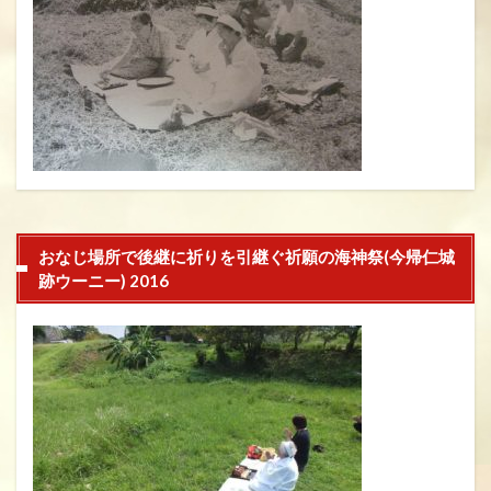
おなじ場所で後継に祈りを引継ぐ祈願の海神祭(今帰仁城
跡ウーニー) 2016