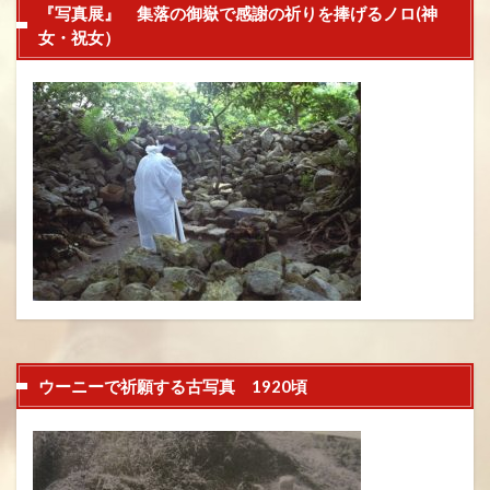
『写真展』 集落の御嶽で感謝の祈りを捧げるノロ(神
女・祝女）
ウーニーで祈願する古写真 1920頃