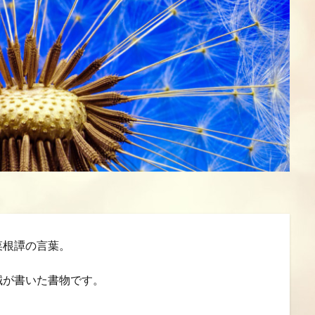
検索
菜根譚の言葉。
誠が書いた書物です。