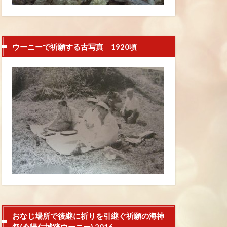
ウーニーで祈願する古写真 1920頃
おなじ場所で後継に祈りを引継ぐ祈願の海神