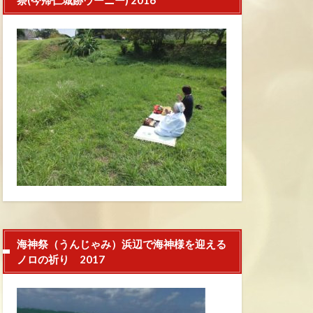
祭(今帰仁城跡ウーニー) 2016
海神祭（うんじゃみ）浜辺で海神様を迎える
ノロの祈り 2017