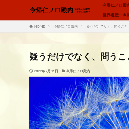
今帰仁ノロ殿
世界遺産・今
ノロ、ユタ、カミンチュ
HOME
今帰仁ノロ殿内
疑うだけでなく、問うこと
カテゴリー
疑うだけでなく、問うこ
タグ
2022年7月31日
今帰仁ノロ殿内
アオリヤエ
内在神、直感
我が子へ、出会い
琉球の祈り、ノロ
空、雲、思いやり
龍の背、龍神様、