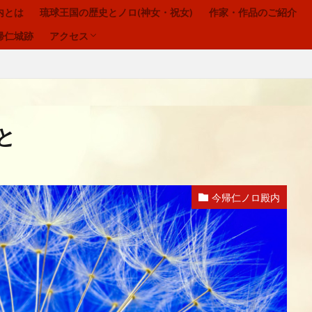
内とは
琉球王国の歴史とノロ(神女・祝女)
作家・作品のご紹介
お問合わせ
プライバシーポリシー
帰仁城跡
アクセス
今帰仁ノロ殿内
琉球の祈り
ヒヌカン
御嶽
お問合わせ
プライバシーポリシー
と
ウートートー
今帰仁ノロ殿内、幸せのお福わけ、再出発、fresh-START、心、
今帰仁ノロ殿内
寄り添う、居場所、ここにいるよ
感謝、祈りの作法、沖縄の祈り、礼儀を
、喜び、子宝、大吉夢
波動、揚げる、心の拠り所、立ち上がる
、神女、祝女、今帰仁城、尚巴志王、琉球処分、グスク祭祀
生きる、幸せ、
自分を信じるチカラ
魂の
龍さん、見える見えない、当たり前に備
夢、実現