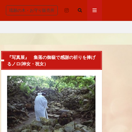
琉願の木・お守り販売所
『写真展』 集落の御嶽で感謝の祈りを捧げ
るノロ(神女・祝女）
清浄
重んじる、拝所、御嶽
安らかに
わる機能