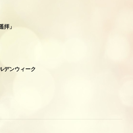
遥拝」
ルデンウィーク