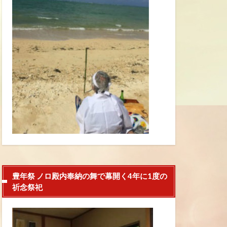
豊年祭 ノロ殿内奉納の舞で幕開く4年に1度の
祈念祭祀