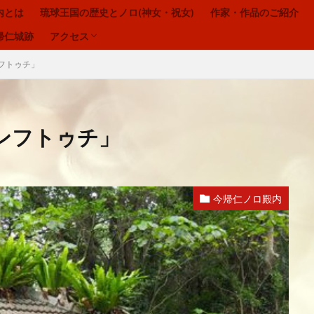
内とは
琉球王国の歴史とノロ(神女・祝女)
作家・作品のご紹介
お問合わせ
プライバシーポリシー
帰仁城跡
アクセス
今帰仁ノロ殿内
琉球の祈り
ヒヌカン
御嶽
フトゥチ」
お問合わせ
プライバシーポリシー
ンフトゥチ」
ウートートー
今帰仁ノロ殿内、幸せのお福わけ、再出発、fresh-START、心、
今帰仁ノロ殿内
寄り添う、居場所、ここにいるよ
感謝、祈りの作法、沖縄の祈り、礼儀を
、喜び、子宝、大吉夢
波動、揚げる、心の拠り所、立ち上がる
、神女、祝女、今帰仁城、尚巴志王、琉球処分、グスク祭祀
生きる、幸せ、
自分を信じるチカラ
魂の
龍さん、見える見えない、当たり前に備
夢、実現