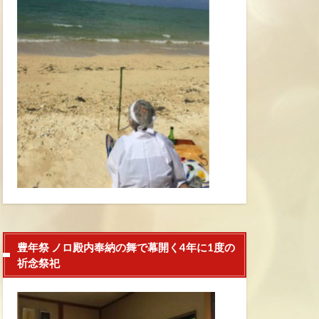
豊年祭 ノロ殿内奉納の舞で幕開く4年に1度の
祈念祭祀