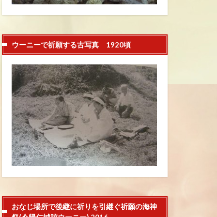
ウーニーで祈願する古写真 1920頃
おなじ場所で後継に祈りを引継ぐ祈願の海神