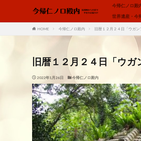
今帰仁ノロ殿
世界遺産・今
ノロ、ユタ、カミンチュ
HOME
今帰仁ノロ殿内
旧暦１２月２４日「ウガン
カテゴリー
旧暦１２月２４日「ウガ
タグ
2022年1月26日
今帰仁ノロ殿内
アオリヤエ
内在神、直感
我が子へ、出会い
琉球の祈り、ノロ
空、雲、思いやり
龍の背、龍神様、