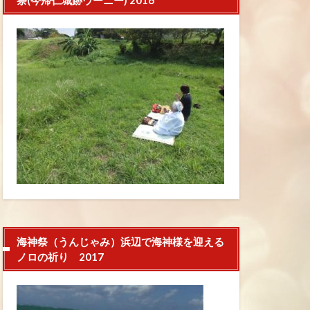
祭(今帰仁城跡ウーニー) 2016
海神祭（うんじゃみ）浜辺で海神様を迎える
ノロの祈り 2017