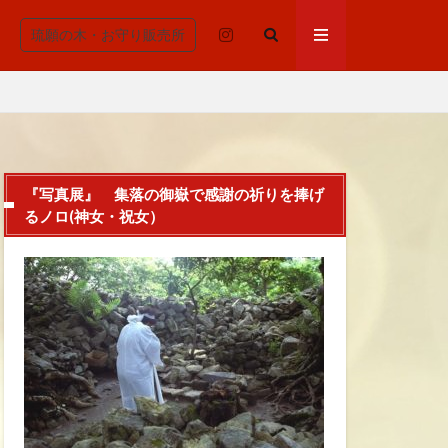
琉願の木・お守り販売所
『写真展』 集落の御嶽で感謝の祈りを捧げ
るノロ(神女・祝女）
清浄
重んじる、拝所、御嶽
安らかに
わる機能