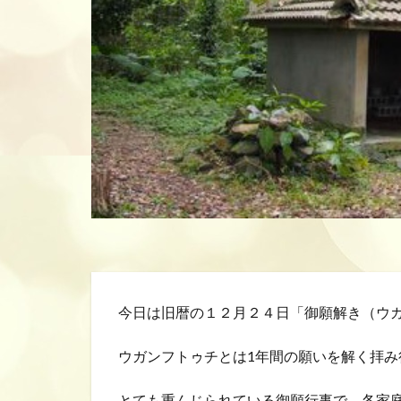
今日は旧暦の１２月２４日「御願解き（ウ
ウガンフトゥチとは1年間の願いを解く拝み
とても重んじられている御願行事で、各家