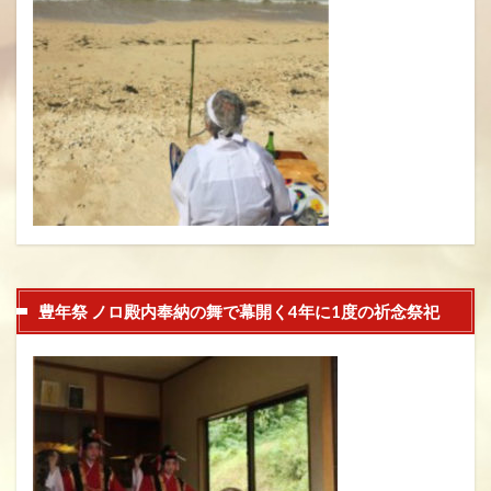
豊年祭 ノロ殿内奉納の舞で幕開く4年に1度の祈念祭祀