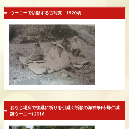
ウーニーで祈願する古写真 1920頃
おなじ場所で後継に祈りを引継ぐ祈願の海神祭(今帰仁城
跡ウーニー) 2016