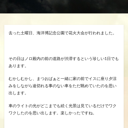
分、グスク祭祀
生きる、幸せ、安らかに
空、雲、思いやり
自分を信じるチカラ
魂の
龍さん、見える見えない、当たり前に備わる機能
去った土曜日、海洋博記念公園で花火大会が行われました。
龍の背、龍神様、夢、実現
検索
その日はノロ殿内の前の道路が渋滞するという珍しい1日でも
あります。
むかしむかし、まつおばぁと一緒に家の前でイスに座り夕涼
みをしながら途切れる事のない車をただ眺めていたのを思い
出します。
車のライトの光がどこまでも続く光景は見ているだけでワク
ワクしたのを思い出します。楽しかったですね。