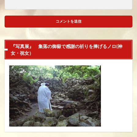
『写真展』 集落の御嶽で感謝の祈りを捧げるノロ(神
女・祝女）