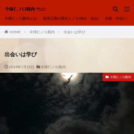
ノロ、ユタ、カミンチュ
今帰仁ノロ殿内
琉球の祈り
ヒヌカン
今帰仁ノロ殿内とは
琉球王国の歴史とノロ(神女・祝女)
作家・作品のご紹
御嶽
カテゴリー
HOME
今帰仁ノロ殿内
出会いは学び
出会いは学び
タグ
2019年7月15日
今帰仁ノロ殿内
アオリヤエ
ウートートー
今帰仁ノロ殿内
今帰仁ノロ殿内、幸せのお福わけ、再出発、fresh-START、
心、清浄
内在神、直感
寄り添う、居場所、ここにいるよ
感謝、祈りの作法、沖縄の祈り、礼儀を重んじる、拝所、御嶽
我が子へ、出会い、喜び、子宝、大吉夢
波動、揚げる、心の拠り所、立ち上がる
琉球の祈り、ノロ、神女、祝女、今帰仁城、尚巴志王、琉球処