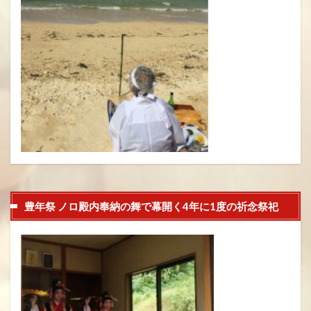
豊年祭 ノロ殿内奉納の舞で幕開く4年に1度の祈念祭祀