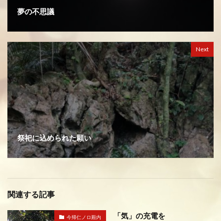
夢の不思議
Next
祭祀に込められた願い
関連する記事
「気」の充電を
今帰仁ノロ殿内