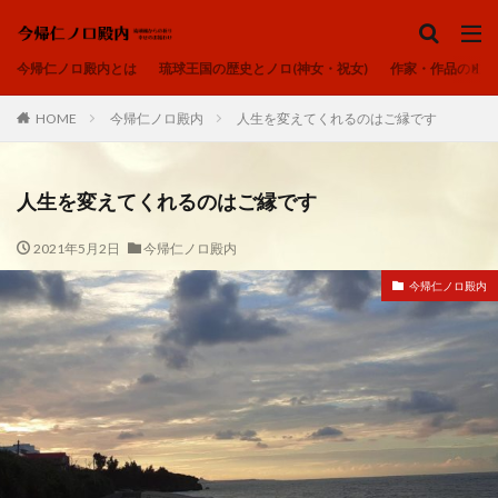
ノロ、ユタ、カミンチュ
今帰仁ノロ殿内
琉球の祈り
ヒヌカン
今帰仁ノロ殿内とは
琉球王国の歴史とノロ(神女・祝女)
作家・作品のご紹
御嶽
カテゴリー
HOME
今帰仁ノロ殿内
人生を変えてくれるのはご縁です
人生を変えてくれるのはご縁です
タグ
2021年5月2日
今帰仁ノロ殿内
アオリヤエ
ウートートー
今帰仁ノロ殿内
今帰仁ノロ殿内、幸せのお福わけ、再出発、fresh-START、
心、清浄
内在神、直感
寄り添う、居場所、ここにいるよ
感謝、祈りの作法、沖縄の祈り、礼儀を重んじる、拝所、御嶽
我が子へ、出会い、喜び、子宝、大吉夢
波動、揚げる、心の拠り所、立ち上がる
琉球の祈り、ノロ、神女、祝女、今帰仁城、尚巴志王、琉球処