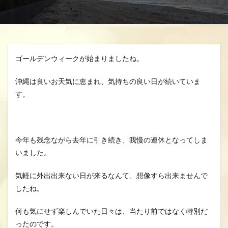
分、グスク祭祀
生きる、幸せ、安らかに
空、雲、思いやり
自分を信じるチカラ
魂の
龍さん、見える見えない、当たり前に備わる機能
ゴールデンウィークが始まりましたね。
龍の背、龍神様、夢、実現
沖縄は良いお天気に恵まれ、気持ちの良い日が続いていま
す。
検索
今年も残念ながら去年に引き続き、我慢の連休となってしま
いました。
気軽に外出出来ない日が来るなんて、想像すら出来ませんで
したね。
何も気にせず楽しんでいた日々は、当たり前ではなく特別だ
ったのです。