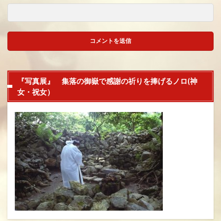
『写真展』 集落の御嶽で感謝の祈りを捧げるノロ(神
女・祝女）