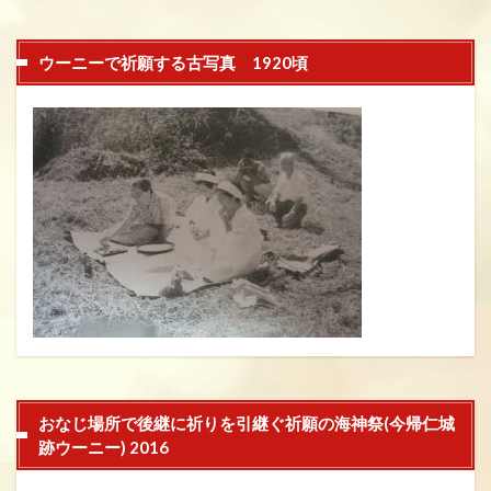
ウーニーで祈願する古写真 1920頃
おなじ場所で後継に祈りを引継ぐ祈願の海神祭(今帰仁城
跡ウーニー) 2016