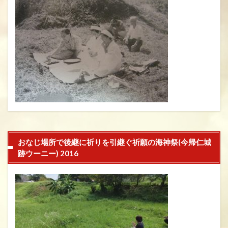
おなじ場所で後継に祈りを引継ぐ祈願の海神祭(今帰仁城
跡ウーニー) 2016