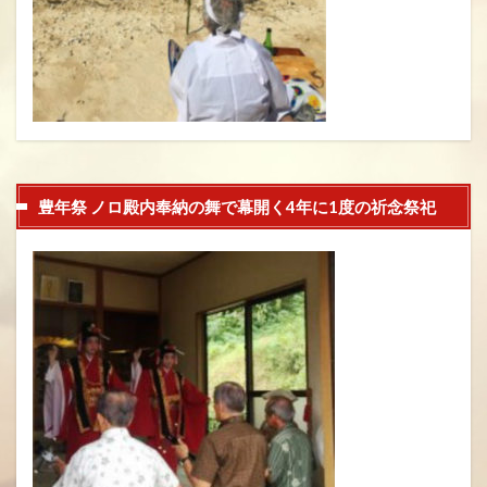
豊年祭 ノロ殿内奉納の舞で幕開く4年に1度の祈念祭祀