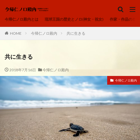
ノロ、ユタ、カミンチュ
今帰仁ノロ殿内
琉球の祈り
ヒヌカン
今帰仁ノロ殿内とは
琉球王国の歴史とノロ(神女・祝女)
作家・作品のご紹
御嶽
カテゴリー
HOME
今帰仁ノロ殿内
共に生きる
共に生きる
タグ
2018年7月16日
今帰仁ノロ殿内
アオリヤエ
ウートートー
今帰仁ノロ殿内
今帰仁ノロ殿内、幸せのお福わけ、再出発、fresh-START、
心、清浄
内在神、直感
寄り添う、居場所、ここにいるよ
感謝、祈りの作法、沖縄の祈り、礼儀を重んじる、拝所、御嶽
我が子へ、出会い、喜び、子宝、大吉夢
波動、揚げる、心の拠り所、立ち上がる
琉球の祈り、ノロ、神女、祝女、今帰仁城、尚巴志王、琉球処