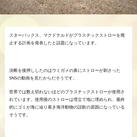
分、グスク祭祀
生きる、幸せ、安らかに
空、雲、思いやり
自分を信じるチカラ
魂の
龍さん、見える見えない、当たり前に備わる機能
スターバックス、マクドナルドがプラスチックストローを廃
龍の背、龍神様、夢、実現
止する計画を発表したと話題になっています。
検索
決断を後押ししたのはウミガメの鼻にストローが刺さった
SNSの動画を見たからだそうです。
世界では数え切れないほどのプラスチックストローが使用さ
れています。使用後のストローは埋立て地に埋められ、最終
的にゴミが海に辿り着き海洋動物の誤飲の原因になっている
そうです。