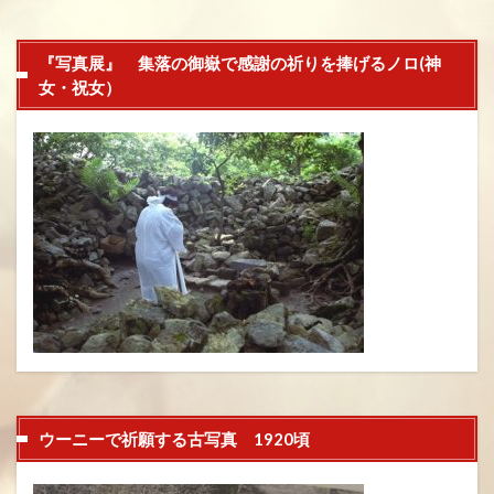
『写真展』 集落の御嶽で感謝の祈りを捧げるノロ(神
女・祝女）
ウーニーで祈願する古写真 1920頃