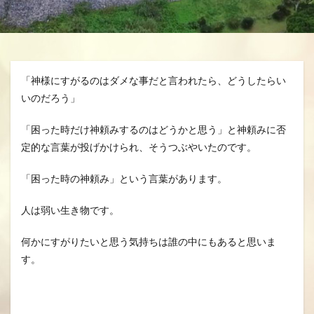
分、グスク祭祀
生きる、幸せ、安らかに
空、雲、思いやり
自分を信じるチカラ
魂の
龍さん、見える見えない、当たり前に備わる機能
「神様にすがるのはダメな事だと言われたら、どうしたらい
龍の背、龍神様、夢、実現
いのだろう」
「困った時だけ神頼みするのはどうかと思う」と神頼みに否
検索
定的な言葉が投げかけられ、そうつぶやいたのです。
「困った時の神頼み」という言葉があります。
人は弱い生き物です。
何かにすがりたいと思う気持ちは誰の中にもあると思いま
す。