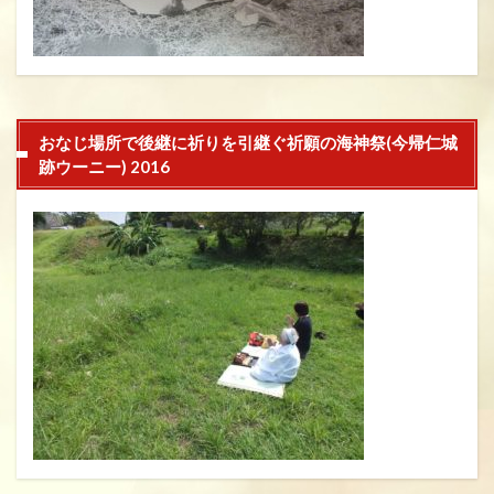
おなじ場所で後継に祈りを引継ぐ祈願の海神祭(今帰仁城
跡ウーニー) 2016