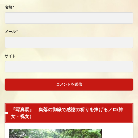
名前
*
メール
*
サイト
『写真展』 集落の御嶽で感謝の祈りを捧げるノロ(神
女・祝女）