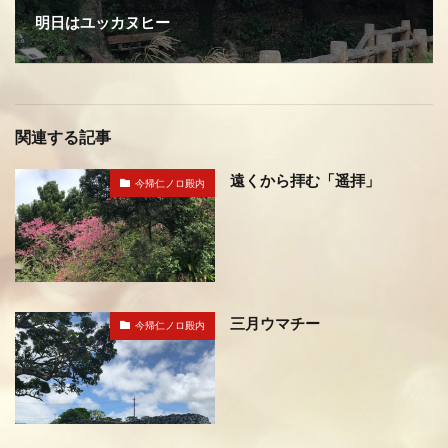
明日はユッカヌヒー
関連する記事
遠くから拝む「遥拝」
今帰仁ノロ殿内
三月ウマチー
今帰仁ノロ殿内