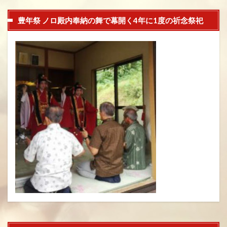
豊年祭 ノロ殿内奉納の舞で幕開く4年に1度の祈念祭祀