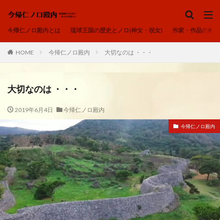
ノロ、ユタ、カミンチュ
今帰仁ノロ殿内
琉球の祈り
ヒヌカン
今帰仁ノロ殿内とは
琉球王国の歴史とノロ(神女・祝女)
作家・作品のご紹
御嶽
カテゴリー
HOME
今帰仁ノロ殿内
大切なのは ・・・
大切なのは ・・・
タグ
2019年6月4日
今帰仁ノロ殿内
アオリヤエ
ウートートー
今帰仁ノロ殿内
今帰仁ノロ殿内、幸せのお福わけ、再出発、fresh-START、
心、清浄
内在神、直感
寄り添う、居場所、ここにいるよ
感謝、祈りの作法、沖縄の祈り、礼儀を重んじる、拝所、御嶽
我が子へ、出会い、喜び、子宝、大吉夢
波動、揚げる、心の拠り所、立ち上がる
琉球の祈り、ノロ、神女、祝女、今帰仁城、尚巴志王、琉球処