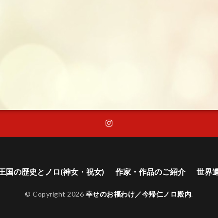
王国の歴史とノロ(神女・祝女)
作家・作品のご紹介
世界
© Copyright 2026
幸せのお福わけ／今帰仁ノロ殿内
.