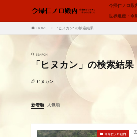
今帰仁ノロ殿
世界遺産・今
ノロ、ユタ、カミンチュ
HOME
"ヒヌカン" の検索結果
カテゴリー
SEARCH
「ヒヌカン」の検索結果
タグ
ヒヌカン
アオリヤエ
内在神、直感
我が子へ、出会い
新着順
人気順
琉球の祈り、ノロ
空、雲、思いやり
龍の背、龍神様、
今帰仁ノロ殿内