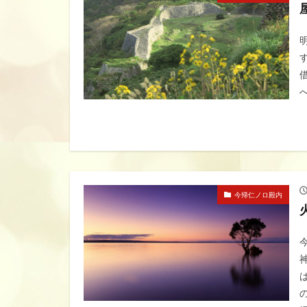
今帰仁ノロ殿内