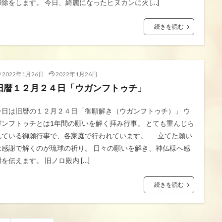
掃除をします。 今日、綺麗になったヒヌカンに火 […]
続きを読む
2022年1月26日
2022年1月26日
旧暦１２月２４日「ウガンフトゥチ」
今日は旧暦の１２月２４日「御願解き（ウガンフトゥチ）」 ウ
ガンフトゥチとは1年間の願いを解く拝み行事。 とても重んじら
れている御願行事で、各家庭で行われています。 立てた願い
は感謝で解くのが琉球の祈り。 日々の願いを解き、神仏様へ感
謝を伝えます。 旧ノロ殿内 […]
続きを読む