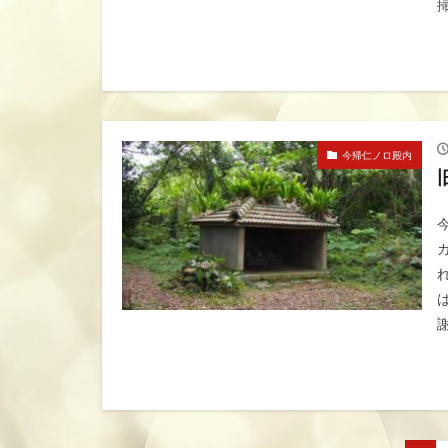
今帰仁ノロ殿内