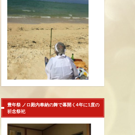
豊年祭 ノロ殿内奉納の舞で幕開く4年に1度の
祈念祭祀