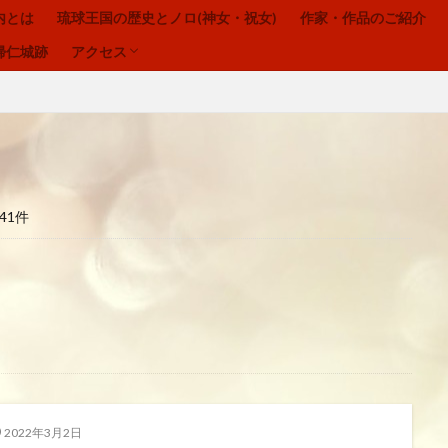
内とは
琉球王国の歴史とノロ(神女・祝女)
作家・作品のご紹介
お問合わせ
プライバシーポリシー
帰仁城跡
アクセス
今帰仁ノロ殿内
琉球の祈り
ヒヌカン
御嶽
お問合わせ
プライバシーポリシー
41件
ウートートー
今帰仁ノロ殿内、幸せのお福わけ、再出発、fresh-START、心、
寄り添う、居場所、ここにいるよ
感謝、祈りの作法、沖縄の祈り、礼儀を
、喜び、子宝、大吉夢
波動、揚げる、心の拠り所、立ち上がる
、神女、祝女、今帰仁城、尚巴志王、琉球処分、グスク祭祀
生きる、幸せ、
自分を信じるチカラ
魂の
龍さん、見える見えない、当たり前に備
夢、実現
2022年3月2日