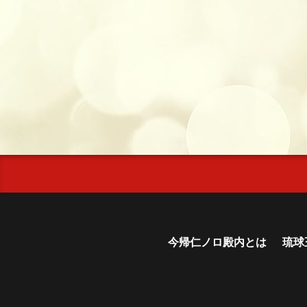
今帰仁ノロ殿内とは
琉球