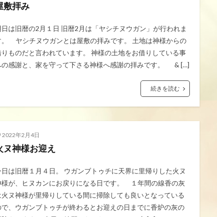
屋敷拝み
検索
明日は旧暦の2月１日 旧暦2月は「ヤシチヌウガン」が行われま
す。 ヤシチヌウガンとは屋敷の拝みです。 土地は神様からの
借りものだと言われています。 神様の土地をお借りしている事
への感謝と、家を守って下さる神様へ感謝の拝みです。 & […]
続きを読む
2022年2月4日
火ヌ神様お迎え
今日は旧暦１月４日。 ウガンブトゥチに天界に里帰りした火ヌ
神様が、ヒヌカンにお戻りになる日です。 １年間の線香の灰
は火ヌ神様が里帰りしている間に掃除しても良いとなっている
ので、ウガンブトゥチが終わるとお迎えの日までに香炉の灰の