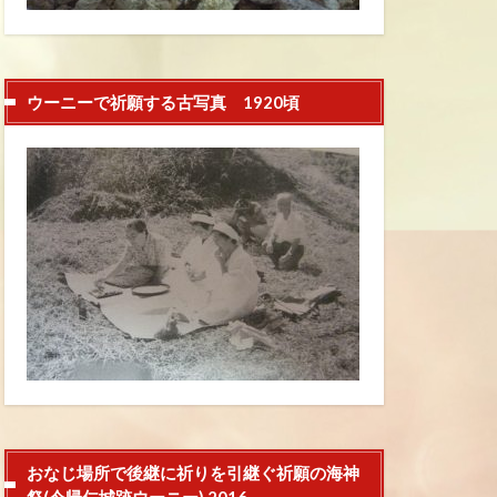
ウーニーで祈願する古写真 1920頃
おなじ場所で後継に祈りを引継ぐ祈願の海神