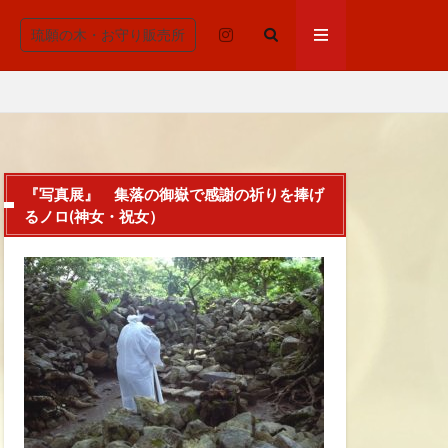
琉願の木・お守り販売所
『写真展』 集落の御嶽で感謝の祈りを捧げ
るノロ(神女・祝女）
清浄
重んじる、拝所、御嶽
安らかに
わる機能