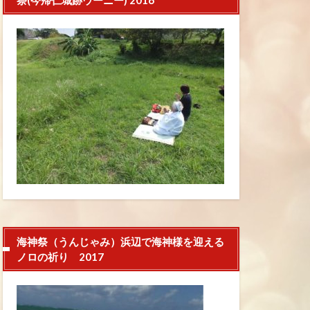
祭(今帰仁城跡ウーニー) 2016
海神祭（うんじゃみ）浜辺で海神様を迎える
ノロの祈り 2017